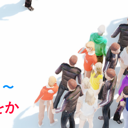
！〜
をか