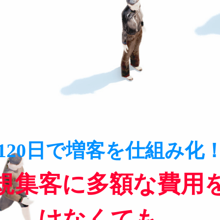
120日で増客を仕組み化
規集客に多額な費用
けなくても、